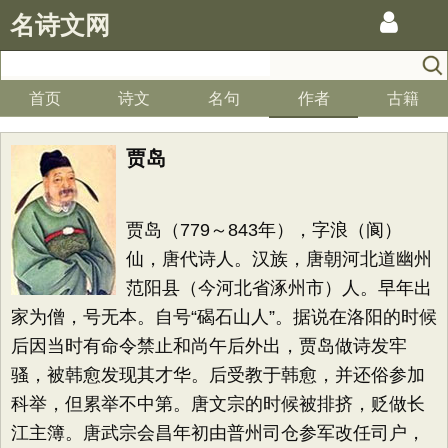
名诗文网
首页
诗文
名句
作者
古籍
贾岛
贾岛（779～843年），字浪（阆）
仙，唐代诗人。汉族，唐朝河北道幽州
范阳县（今河北省涿州市）人。早年出
家为僧，号无本。自号“碣石山人”。据说在洛阳的时候
后因当时有命令禁止和尚午后外出，贾岛做诗发牢
骚，被韩愈发现其才华。后受教于韩愈，并还俗参加
科举，但累举不中第。唐文宗的时候被排挤，贬做长
江主簿。唐武宗会昌年初由普州司仓参军改任司户，